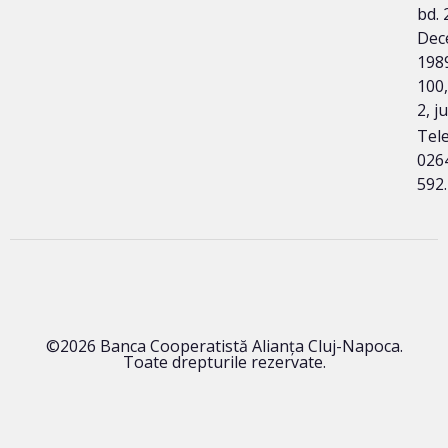
bd. 
Dec
1989
100,
2, ju
Tele
026
592
©2026 Banca Cooperatistă Alianța Cluj-Napoca.
Toate drepturile rezervate.