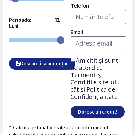
Telefon
Perioada:
Luni
Email
Am citit și sunt
Descarcă scandențar
de acord cu
Termenii și
Condițiile site-ului
cât și Politica de
Confidențialitate
Doresc un credit!
* Calculul estimativ realizat prin intermediul
calculatorului de rate online este orientativ și nu