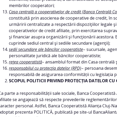
membrilor cooperatori;
Casa centrală a cooperativelor de credit (Banca Centrală 
constituită prin asocierea de cooperative de credit, în 
urmăririi centralizate a respectării dispoziţiilor legale 
cooperativelor de credit afiliate, prin exercitarea suprav
şi financiar asupra organizării şi funcţionării acesto
cuprinde sediul central şi sediile secundare (agenţii);
sedii secundare ale băncilor cooperatiste
– sucursale, agen
personalitate juridică ale băncilor cooperatiste;
reţea cooperatistă
–
ansamblul format din Casa centrală şi 
responsabilul cu protecţia datelor (RPD)
– persoana desemna
responsabilă de asigurarea conformității cu legislația p
SCOPUL POLITICII PRIVIND PROTECȚIA DATELOR C
Ca parte a responsabilității sale sociale, Banca Cooperatistă
afiliate se angajează să respecte prevederile reglementărilor
caracter personal. Astfel, Banca Cooperatistă Alianța Cluj-Nap
adoptat prezenta POLITICĂ, publicată pe site-ul BancaAliantaC