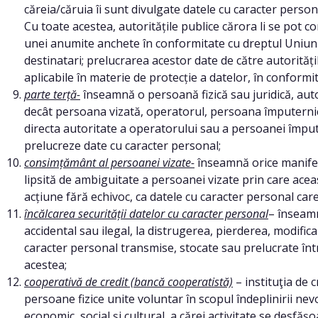
căreia/căruia îi sunt divulgate datele cu caracter person
Cu toate acestea, autoritățile publice cărora li se pot 
unei anumite anchete în conformitate cu dreptul Uniuni
destinatari; prelucrarea acestor date de către autorităț
aplicabile în materie de protecție a datelor, în conformit
parte terță-
înseamnă o persoană fizică sau juridică, auto
decât persoana vizată, operatorul, persoana împuternic
directa autoritate a operatorului sau a persoanei împut
prelucreze date cu caracter personal;
consimțământ al persoanei vizate-
înseamnă orice manifest
lipsită de ambiguitate a persoanei vizate prin care acea
acțiune fără echivoc, ca datele cu caracter personal care
încălcarea securității datelor cu caracter personal
– înseamn
accidental sau ilegal, la distrugerea, pierderea, modifi
caracter personal transmise, stocate sau prelucrate înt
acestea;
cooperativă de credit (bancă cooperatistă)
– instituţia de 
persoane fizice unite voluntar în scopul îndeplinirii nev
economic, social şi cultural, a cărei activitate se desfăşo