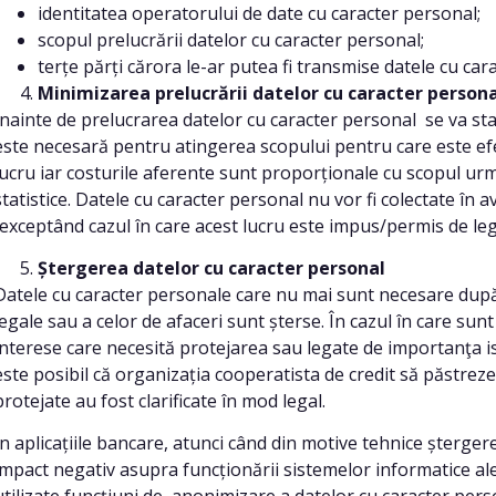
identitatea operatorului de date cu caracter personal;
scopul prelucrării datelor cu caracter personal;
terțe părți cărora le-ar putea fi transmise datele cu car
Minimizarea prelucrării datelor cu caracter persona
Înainte de prelucrarea datelor cu caracter personal se va sta
este necesară pentru atingerea scopului pentru care este ef
lucru iar costurile aferente sunt proporționale cu scopul urm
statistice. Datele cu caracter personal nu vor fi colectate în a
(exceptând cazul în care acest lucru este impus/permis de legi
Ștergerea datelor cu caracter personal
Datele cu caracter personale care nu mai sunt necesare după
legale sau a celor de afaceri sunt șterse. În cazul în care sunt 
interese care necesită protejarea sau legate de importanţa ist
este posibil că organizația cooperatista de credit să păstrez
protejate au fost clarificate în mod legal.
În aplicațiile bancare, atunci când din motive tehnice șterge
impact negativ asupra funcționării sistemelor informatice ale 