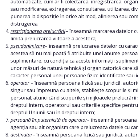
automatizate, cum ar fi colectarea, înregistrarea, orga
sau modificarea, extragerea, consultarea, utilizarea, d
punerea la dispoziție în orice alt mod, alinierea sau co
distrugerea;
restricționarea prelucrării
– înseamnă marcarea datelor cu
limita prelucrarea viitoare a acestora;
pseudonimizare
–
înseamnă prelucrarea datelor cu carac
acestea să nu mai poată fi atribuite unei anume persoane
suplimentare, cu condiția ca aceste informații supliment
unor măsuri de natură tehnică și organizatorică care să
caracter personal unei persoane fizice identificate sau id
operator
– înseamnă persoana fizică sau juridică, autori
singur sau împreună cu altele, stabilește scopurile și mi
personal; atunci când scopurile și mijloacele prelucrării
dreptul intern, operatorul sau criteriile specifice pent
dreptul Uniunii sau în dreptul intern;
persoană împuternicită de operator
–
înseamnă persoana fiz
agenția sau alt organism care prelucrează datele cu ca
destinatar
– înseamnă persoana fizică sau juridică, autor