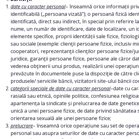
date cu caracter personal
– înseamnă orice informații priv
identificabilă („persoana vizată”); o persoană fizică iden
identificată, direct sau indirect, în special prin referire 
nume, un număr de identificare, date de localizare, un i
elemente specifice, proprii identității sale fizice, fiziolo
sau sociale (exemple: clienţii persoane fizice, inclusiv min
cooperatori, reprezentanţii clienţilor persoane fizice/juri
juridice, garanţii persoane fizice, persoane ale căror dat
vederea obţinerii unui produs, realizării unei operaţiun
prevăzute în documentele puse la dispoziţie de către cli
produsele/ serviciile băncii, vizitatorii site-ului băncii c
categorii speciale de date cu caracter personal
–date cu car
rasială sau etnică, opiniile politice, confesiunea religio
apartenența la sindicate și prelucrarea de date genetice
unică a unei persoane fizice, de date privind sănătatea 
orientarea sexuală ale unei persoane fizice;
prelucrare
–
înseamnă orice operațiune sau set de operaț
personal sau asupra seturilor de date cu caracter person