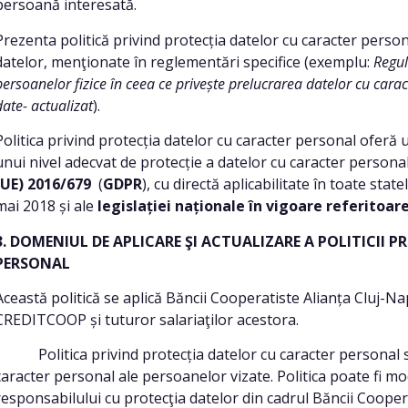
persoană interesată.
Prezenta politică privind protecția datelor cu caracter persona
datelor, menţionate în reglementări specifice (exemplu:
Regul
persoanelor fizice în ceea ce privește prelucrarea datelor cu caract
date- actualizat
).
Politica privind protecția datelor cu caracter personal oferă
unui nivel adecvat de protecție a datelor cu caracter persona
(UE) 2016/679
(
GDPR
), cu directă aplicabilitate în toate st
mai 2018 și ale
legislației naționale în vigoare referitoare
3. DOMENIUL DE APLICARE ŞI ACTUALIZARE A POLITICII 
PERSONAL
Această politică se aplică Băncii Cooperatiste Alianța Cluj-N
CREDITCOOP și tuturor salariaţilor acestora.
Politica privind protecția datelor cu caracter personal se 
caracter personal ale persoanelor vizate. Politica poate fi m
responsabilului cu protecţia datelor din cadrul Băncii Cooper