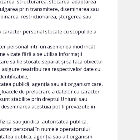
nizarea, structurarea, stocarea, adaptarea
ivulgarea prin transmitere, diseminarea sau
mbinarea, restricționarea, ștergerea sau
 caracter personal stocate cu scopul de a
ter personal într-un asemenea mod încât
 vizate fără a se utiliza informații
are să fie stocate separat și să facă obiectul
 asigure neatribuirea respectivelor date cu
entificabile;
tatea publică, agenția sau alt organism care,
jloacele de prelucrare a datelor cu caracter
 sunt stabilite prin dreptul Uniunii sau
ru desemnarea acestuia pot fi prevăzute în
ică sau juridică, autoritatea publică,
racter personal în numele operatorului;
itatea publică, agenția sau alt organism