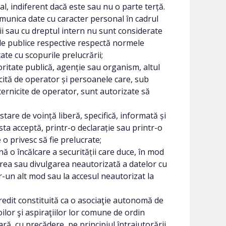
al, indiferent dacă este sau nu o parte terță.
comunica date cu caracter personal în cadrul
i sau cu dreptul intern nu sunt considerate
ile publice respective respectă normele
ate cu scopurile prelucrării;
ritate publică, agenție sau organism, altul
ită de operator și persoanele care, sub
ernicite de operator, sunt autorizate să
are de voință liberă, specifică, informată și
sta acceptă, printr-o declarație sau printr-o
 o privesc să fie prelucrate;
ă o încălcare a securității care duce, în mod
carea sau divulgarea neautorizată a datelor cu
r-un alt mod sau la accesul neautorizat la
credit constituită ca o asociaţie autonomă de
oilor şi aspiraţiilor lor comune de ordin
ară, cu precădere, pe principiul întrajutorării