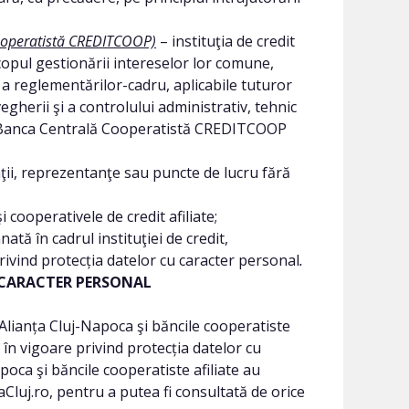
Cooperatistă CREDITCOOP)
– instituţia de credit
scopul gestionării intereselor lor comune,
şi a reglementărilor-cadru, aplicabile tuturor
egherii şi a controlului administrativ, tehnic
ra. Banca Centrală Cooperatistă CREDITCOOP
ţii, reprezentanţe sau puncte de lucru fără
cooperativele de credit afiliate;
tă în cadrul instituţiei de credit,
rivind protecția datelor cu caracter personal
.
U CARACTER PERSONAL
 Alianța Cluj-Napoca şi băncile cooperatiste
 în vigoare privind protecția datelor cu
oca şi băncile cooperatiste afiliate au
luj.ro, pentru a putea fi consultată de orice