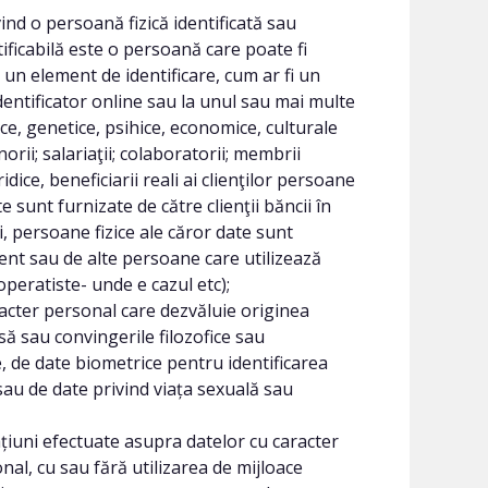
ind o persoană fizică identificată sau
tificabilă este o persoană care poate fi
la un element de identificare, cum ar fi un
dentificator online sau la unul sau mai multe
gice, genetice, psihice, economice, culturale
orii; salariaţii; colaboratorii; membrii
dice, beneficiarii reali ai clienţilor persoane
e sunt furnizate de către clienţii băncii în
i, persoane fizice ale căror date sunt
ent sau de alte persoane care utilizează
ooperatiste- unde e cazul etc);
acter personal care dezvăluie originea
asă sau convingerile filozofice sau
, de date biometrice pentru identificarea
sau de date privind viața sexuală sau
iuni efectuate asupra datelor cu caracter
al, cu sau fără utilizarea de mijloace