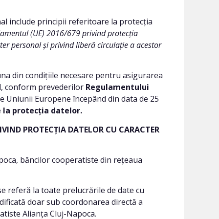
l include principii referitoare la protecția
amentul (UE) 2016/679 privind protecția
er personal și privind liberă circulație a acestor
 una din condițiile necesare pentru asigurarea
l, conform prevederilor
Regulamentului
atele Uniunii Europene începând din data de 25
 la protecția datelor.
PRIVIND PROTECȚIA DATELOR CU CARACTER
apoca, băncilor cooperatiste din rețeaua
referă la toate prelucrările de date cu
odificată doar sub coordonarea directă a
atiste Alianța Cluj-Napoca.