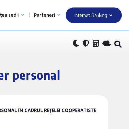
țea sedii
Parteneri
Internet Banking
ter personal
RSONAL ÎN CADRUL REŢELEI COOPERATISTE