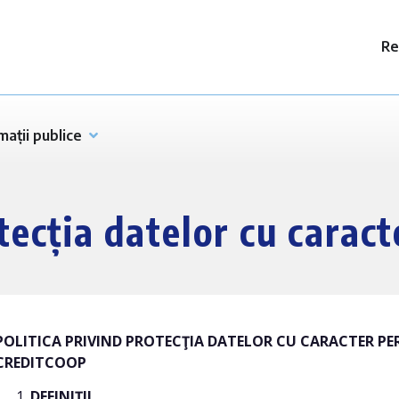
Re
mații publice
otecția datelor cu carac
POLITICA PRIVIND PROTECŢIA DATELOR CU CARACTER PE
CREDITCOOP
DEFINIŢII