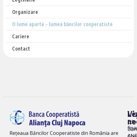
Organizare
O lume aparte – lumea băncilor cooperatiste
Cariere
Contact
Vi
Le
ne
Edu
fina
Ban
Rețeaua Băncilor Cooperatiste din România are
AN
Coo