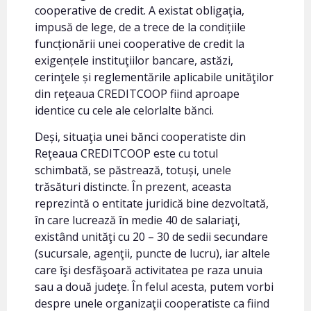
cooperative de credit. A existat obligaţia,
impusă de lege, de a trece de la condițiile
funcționării unei cooperative de credit la
exigențele instituţiilor bancare, astăzi,
cerinţele și reglementările aplicabile unităţilor
din reţeaua CREDITCOOP fiind aproape
identice cu cele ale celorlalte bănci.
Deși, situaţia unei bănci cooperatiste din
Reţeaua CREDITCOOP este cu totul
schimbată, se păstrează, totuși, unele
trăsături distincte. În prezent, aceasta
reprezintă o entitate juridică bine dezvoltată,
în care lucrează în medie 40 de salariaţi,
existând unităţi cu 20 – 30 de sedii secundare
(sucursale, agenţii, puncte de lucru), iar altele
care îşi desfăşoară activitatea pe raza unuia
sau a două judeţe. În felul acesta, putem vorbi
despre unele organizaţii cooperatiste ca fiind