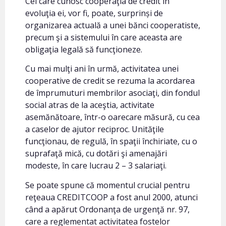
Cei care cunosc cooperaţia de credit în
evoluţia ei, vor fi, poate, surprinși de
organizarea actuală a unei bănci cooperatiste,
precum şi a sistemului în care aceasta are
obligaţia legală să funcţioneze.
Cu mai mulţi ani în urmă, activitatea unei
cooperative de credit se rezuma la acordarea
de împrumuturi membrilor asociaţi, din fondul
social atras de la aceştia, activitate
asemănătoare, într-o oarecare măsură, cu cea
a caselor de ajutor reciproc. Unităţile
funcţionau, de regulă, în spaţii închiriate, cu o
suprafaţă mică, cu dotări şi amenajări
modeste, în care lucrau 2 – 3 salariaţi.
Se poate spune că momentul crucial pentru
reţeaua CREDITCOOP a fost anul 2000, atunci
când a apărut Ordonanţa de urgenţă nr. 97,
care a reglementat activitatea fostelor